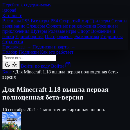
Перейти к содержимому
igro
pad
Каталог ▾
Все игры PS5
Все игры PS4
Открытый мир
Триллеры
Стелс и
выживание
Слэшеры
Сюжетные приключения
Боевики и
приключения
Шутеры
Ролевые игры
Спорт
Вождение и
гонки
Единоборства
Платформеры
Эксклюзивы
Инди игры
Стратегии
Предзаказы →
Подписки и карты →
Подбор
Подписки
Как это работает
Войти по коду
Войти
Блог
/
Для Minecraft 1.18 вышла первая полноценная бета-
версия
Для Minecraft 1.18 вышла первая
полноценная бета-версия
16 сентября 2021
·
1 мин чтения
·
архивная новость