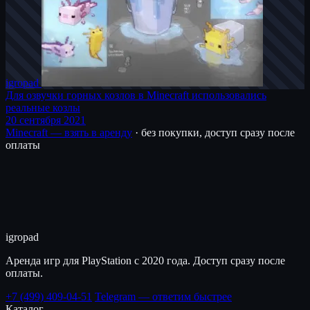
igro
pad
Для озвучки горных козлов в Minecraft использовались
реальные козлы
20 сентября 2021
Minecraft — взять в аренду
· без покупки, доступ сразу после
оплаты
igro
pad
Аренда игр для PlayStation с 2020 года. Доступ сразу после
оплаты.
+7 (499) 409-04-51
Telegram — ответим быстрее
Каталог