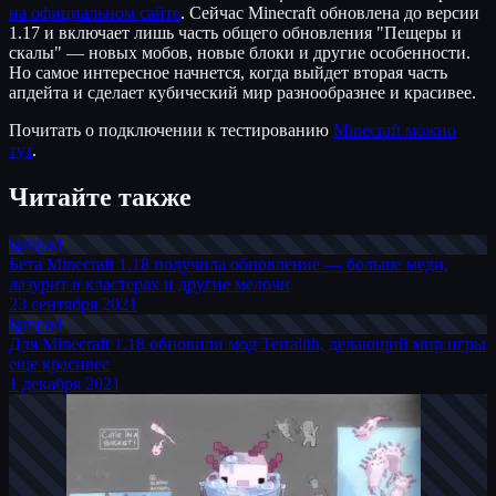
на официальном сайте
. Сейчас Minecraft обновлена до версии
1.17 и включает лишь часть общего обновления "Пещеры и
скалы" — новых мобов, новые блоки и другие особенности.
Но самое интересное начнется, когда выйдет вторая часть
апдейта и сделает кубический мир разнообразнее и красивее.
Почитать о подключении к тестированию
Minecraft можно
тут
.
Читайте также
igro
pad
Бета Minecraft 1.18 получила обновление — больше меди,
лазурит в кластерах и другие мелочи
23 сентября 2021
igro
pad
Для Minecraft 1.18 обновили мод Terralith, делающий мир игры
еще красивее
1 декабря 2021