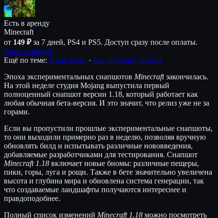
Есть в аренду
Minecraft
от
149 ₽
за 7 дней, PS4 и PS5. Доступ сразу после оплаты.
Взять в аренду
Ещё по теме:
Инди игры
·
как проходит аренда
Эпоха экспериментальных снапшотов
Minecraft
закончилась.
На этой неделе студия Mojang выпустила первый
полноценный снапшот версии 1.18, который работает как
любая обычная бета-версия. И это значит, что релиз уже не за
горами.
Если вы пропустили прошлые экспериментальные снапшоты,
то они выходили примерно раз в неделю, позволяя вручную
обновлять билд и испытывать различные нововведения,
добавляемые разработчиками для тестирования. Снапшот
Minecraft 1.18
включает новые биомы: различные пещеры,
пики, горы, луга и рощи. Также в бете значительно увеличена
высота и глубина мира и обновлена система генерации, так
что создаваемые ландшафты получаются интереснее и
правдоподобнее.
Полный список изменений
Minecraft 1.18
можно посмотреть