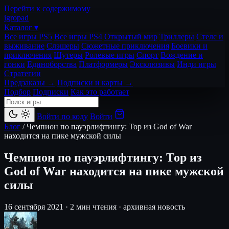
Перейти к содержимому
igro
pad
Каталог ▾
Все игры PS5
Все игры PS4
Открытый мир
Триллеры
Стелс и
выживание
Слэшеры
Сюжетные приключения
Боевики и
приключения
Шутеры
Ролевые игры
Спорт
Вождение и
гонки
Единоборства
Платформеры
Эксклюзивы
Инди игры
Стратегии
Предзаказы →
Подписки и карты →
Подбор
Подписки
Как это работает
Войти по коду
Войти
Блог
/
Чемпион по пауэрлифтингу: Тор из God of War
находится на пике мужской силы
Чемпион по пауэрлифтингу: Тор из
God of War находится на пике мужской
силы
16 сентября 2021
·
2 мин чтения
·
архивная новость