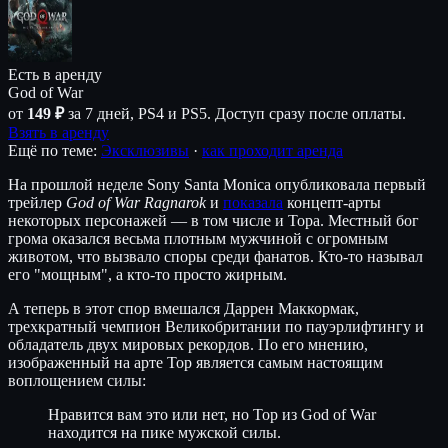
Есть в аренду
God of War
от
149 ₽
за 7 дней, PS4 и PS5. Доступ сразу после оплаты.
Взять в аренду
Ещё по теме:
Эксклюзивы
·
как проходит аренда
На прошлой неделе Sony Santa Monica опубликовала первый
трейлер
God of War Ragnarok
и
показала
концепт-арты
некоторых персонажей — в том числе и Тора. Местный бог
грома оказался весьма плотным мужчиной с огромным
животом, что вызвало споры среди фанатов. Кто-то называл
его "мощным", а кто-то просто жирным.
А теперь в этот спор вмешался Даррен Маккормак,
трехкратный чемпион Великобритании по пауэрлифтингу и
обладатель двух мировых рекордов. По его мнению,
изображенный на арте Тор является самым настоящим
воплощением силы:
Нравится вам это или нет, но Тор из God of War
находится на пике мужской силы.