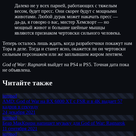
Далеко не у всех парней, работающих с тяжелым
весом, будет пресс. Они скорее будут с мощными
животами. Любой дурак может накачать пресс —
да-да, я говорю о вас, мистер Хемсворт — но
мощный живот и большие шейные мышцы
являются признаком чертовски сильного человека.
Теперь осталось лишь ждать, когда разработчики покажут нам
Тора в деле. Тогда и станет ясно, окажется ли он чертовски
сильным персонажем или же заплывшим жиром лентяем.
God of War: Ragnarok
выйдет на PS4 и PS5. Точная дата пока
не объявлена.
Читайте также
igro
pad
AMD: God of War на RX 6800 XT с FSR и в 4K выдает 57
кадров в секунду
24 декабря 2021
igro
pad
Беар МакКрири напишет музыку для God of War: Ragnarok
11 сентября 2021
igro
pad