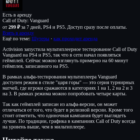
Есть в аренду
Call of Duty: Vanguard
от
299 ₽
за 7 дней, PS4 и PS5. Доступ сразу после оплаты.
Взять в аренду
Ещё по теме:
Шутеры
·
как проходит аренда
Activision запустила мультиплеерное тестирование Call of Duty
Vanguard на PS4 и PS5, так что в сети начал появляться
геймплей. Сейчас можно взглянуть примерно на 60 минут
геймплея, записанного на PS5.
В рамках альфа-тестирования мультиплеера Vanguard
доступен режим в стиле "царя горы" — это серия турнирных
матчей, где игроки сражаются в категориях 1 на 1, 2 на 2 и 3
на 3. В рамках режима можно попробовать четыре карты.
Так как геймплей записан из альфа-версии, он может
отличаться от того, что будет в релизной версии. Кроме того
стоит отметить, что одиночная кампания будет выглядеть
лучше. По традиции, графика в кампаниях Call of Duty всегда
на уровень выше, чем в мильтиплеере.
Читайте также