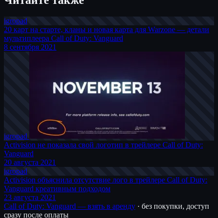
igro
pad
20 карт на старте, кланы и новая карта для Warzone — детали
мультиплеера Call of Duty: Vanguard
8 сентября 2021
igro
pad
Activision не показала свой логотип в трейлере Call of Duty:
Vanguard
20 августа 2021
igro
pad
Activision объяснила отсутствие лого в трейлере Call of Duty:
Vanguard креативным подходом
23 августа 2021
Call of Duty: Vanguard — взять в аренду
· без покупки, доступ
сразу после оплаты