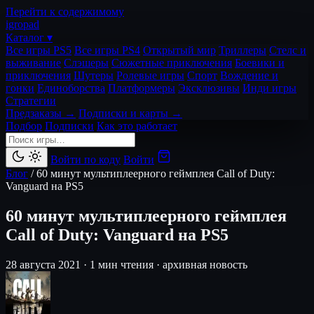
Перейти к содержимому
igro
pad
Каталог ▾
Все игры PS5
Все игры PS4
Открытый мир
Триллеры
Стелс и
выживание
Слэшеры
Сюжетные приключения
Боевики и
приключения
Шутеры
Ролевые игры
Спорт
Вождение и
гонки
Единоборства
Платформеры
Эксклюзивы
Инди игры
Стратегии
Предзаказы →
Подписки и карты →
Подбор
Подписки
Как это работает
Войти по коду
Войти
Блог
/
60 минут мультиплеерного геймплея Call of Duty:
Vanguard на PS5
60 минут мультиплеерного геймплея
Call of Duty: Vanguard на PS5
28 августа 2021
·
1 мин чтения
·
архивная новость