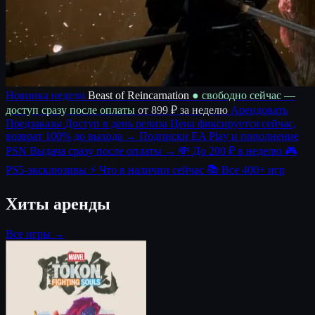
Новинка недели
Beast of Reincarnation
● свободно сейчас —
доступ сразу после оплаты
от 899 ₽ за неделю
Арендовать
Предзаказы
Доступ в день релиза
Цена фиксируется сейчас,
возврат 100% до выхода →
Подписки
EA Play и пополнение
PSN
Выдача сразу после оплаты →
💸
До 200 ₽ в неделю
🎮
PS5-эксклюзивы
⚡
Что в наличии сейчас
📚
Все 400+ игр
Хиты аренды
Все игры →