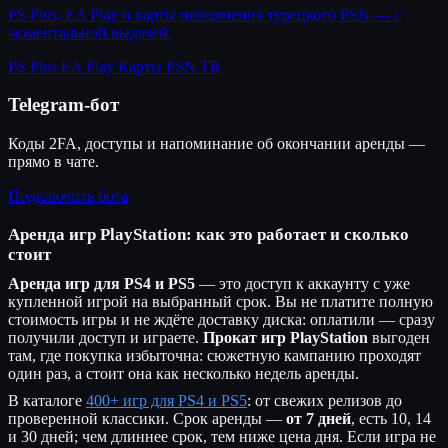
PS Plus, EA Play и карты пополнения турецкого PSN — с
моментальной выдачей.
PS Plus
EA Play
Карты PSN TR
Telegram-бот
Коды 2FA, доступы и напоминание об окончании аренды —
прямо в чате.
Подключить бота
Аренда игр PlayStation: как это работает и сколько
стоит
Аренда игр для PS4 и PS5
— это доступ к аккаунту с уже
купленной игрой на выбранный срок. Вы не платите полную
стоимость игры и не ждёте доставку диска: оплатили — сразу
получили доступ и играете.
Прокат игр PlayStation
выгоден
там, где покупка избыточна: сюжетную кампанию проходят
один раз, а стоит она как несколько недель аренды.
В каталоге
400+ игр для PS4 и PS5
: от свежих релизов до
проверенной классики. Срок аренды —
от 7 дней
, есть 10, 14
и 30 дней; чем длиннее срок, тем ниже цена дня. Если игра не