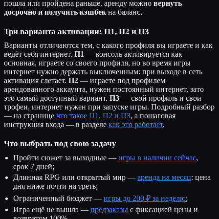
пошла или пройдена раньше, аренду можно
вернуть
досрочно и получить кэшбек
на баланс.
Три варианта активации: П1, П2 и П3
Варианты отличаются тем, с какого профиля вы играете и как
ведёт себя интернет.
П1
— консоль активируется как
основная, играете со своего профиля, но во время игры
интернет нужно держать выключенным: при выходе в сеть
активация слетает.
П2
— играете под профилем
арендованного аккаунта, нужен постоянный интернет, зато
это самый доступный вариант.
П3
— свой профиль и свои
трофеи, интернет нужен при запуске игры. Подробный разбор
— на странице
что такое П1, П2 и П3
, а пошаговая
инструкция входа — в разделе
как это работает
.
Что выбрать под свою задачу
Пройти сюжет за выходные —
игры в наличии сейчас
,
срок 7 дней;
Длинная RPG или открытый мир —
аренда на месяц
: цена
дня ниже почти на треть;
Ограниченный бюджет —
игры до 200 ₽ за неделю
;
Игра ещё не вышла —
предзаказы
с фиксацией цены и
возвратом 100%.