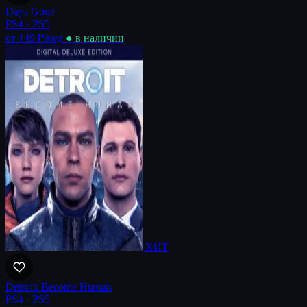
Days Gone
PS4 · PS5
от 149 ₽
/нед
● в наличии
ХИТ
Detroit: Become Human
PS4 · PS5