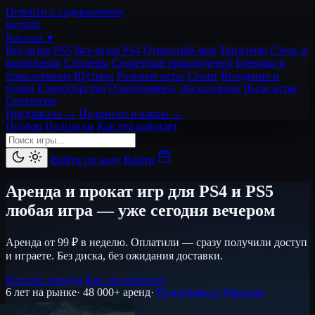
Перейти к содержимому
igro
pad
Каталог ▾
Все игры PS5
Все игры PS4
Открытый мир
Триллеры
Стелс и
выживание
Слэшеры
Сюжетные приключения
Боевики и
приключения
Шутеры
Ролевые игры
Спорт
Вождение и
гонки
Единоборства
Платформеры
Эксклюзивы
Инди игры
Стратегии
Предзаказы →
Подписки и карты →
Подбор
Подписки
Как это работает
Войти по коду
Войти
Аренда и прокат игр для PS4 и PS5
любая игра — уже сегодня вечером
Аренда от 99 ₽ в неделю. Оплатили — сразу получили доступ
и играете. Без диска, без ожидания доставки.
Каталог аренды
Как это работает
6 лет на рынке
·
48 000+ аренд
·
Поддержка в Telegram