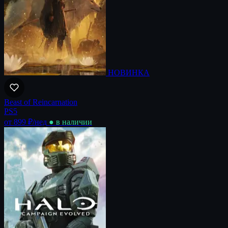
НОВИНКА
Beast of Reincarnation
PS5
от 899 ₽
/нед
● в наличии