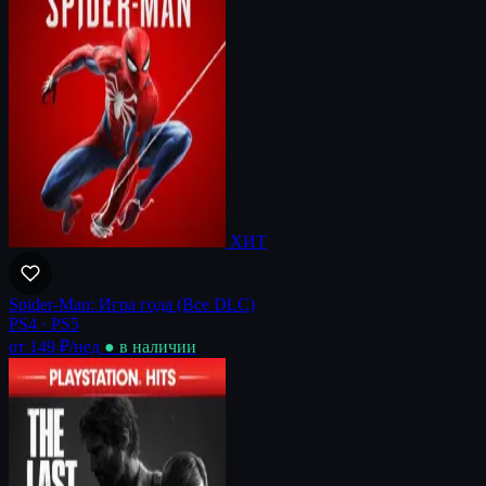
ХИТ
Spider-Man: Игра года (Все DLC)
PS4 · PS5
от 149 ₽
/нед
● в наличии