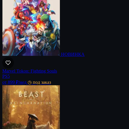
НОВИНКА
Marvel Tokon: Fighting Souls
PS5
от 899 ₽
/нед
◷ под заказ